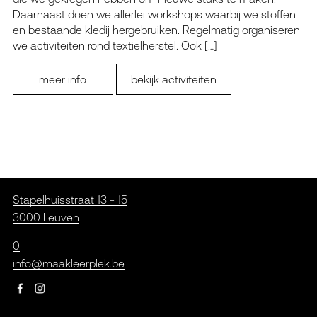
Daarnaast doen we allerlei workshops waarbij we stoffen
en bestaande kledij hergebruiken. Regelmatig organiseren
we activiteiten rond textielherstel. Ook […]
meer info
bekijk activiteiten
Stapelhuisstraat 13 - 15
3000 Leuven
0
info@maakleerplek.be