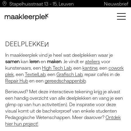
Stapelhuisstraat 13 - 15, Leuven
Nieuwsbrief
DEELPLEKKE
N
In maakleerplek vind je heel wat deelplekken waar je
samen
kan
leren
en
maken
. Je vindt er
ateliers
voor
kunstenaars, een
High Tech Lab
, een
kantine
, een
cowork
plek
, een
TextielLab
, een
Grafisch Lab
, repair cafés in de
Repair Hub
en een
gereedschappenbib
.
Benieuwd? Met deze interactieve tekening krijg je alvast
een handig overzicht van alle deelplekken en vang je een
glimp op van hun activiteit(en). De inspiratie voor deze
visual komt uit de bachelorproef van enkele studenten
Pedagogische Wetenschappen. Meer daarover?
Ontdek
hier hun project!