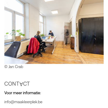
© Jan Crab
CO
N
T
CT
A
Voor meer informatie:
info@maakleerplek.be