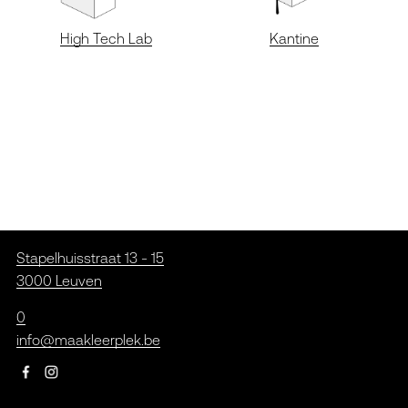
High Tech Lab
Kantine
Stapelhuisstraat 13 - 15
3000 Leuven
0
info@maakleerplek.be