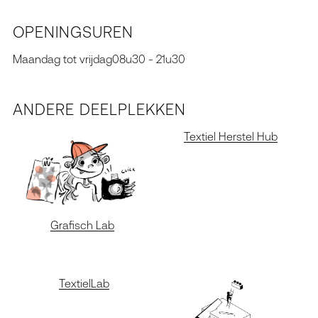
OPE
N
I
N
G
SURE
N
Maandag tot vrijdag
08u30 - 21u30
A
N
DERE DEELPLEKKE
N
Textiel Herstel Hub
Grafisch Lab
TextielLab