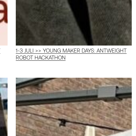
T
1-3 JULI >> YOUNG MAKER DAYS: ANTWEIGHT
ROBOT HACKATHON