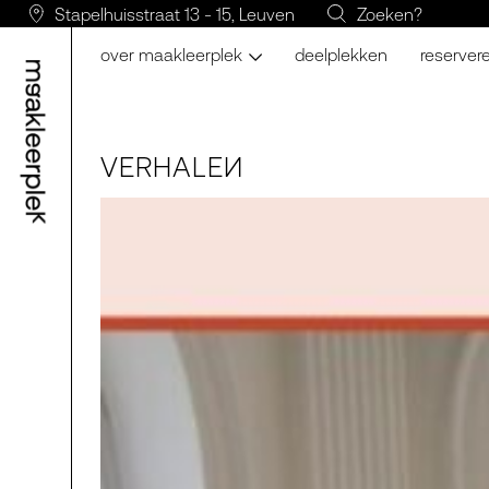
Stapelhuisstraat 13 - 15, Leuven
Zoeken?
over maakleerplek
deelplekken
reserver
VERH
LE
N
A