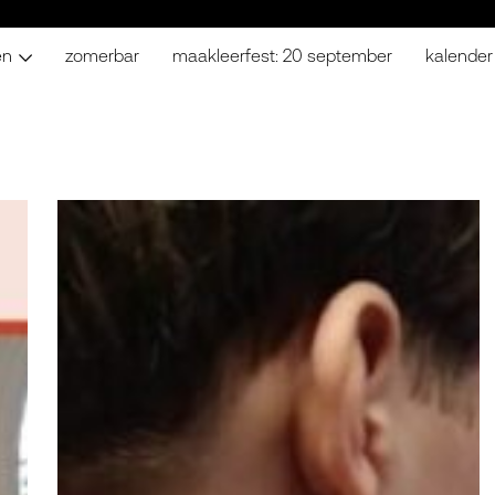
en
zomerbar
maakleerfest: 20 september
kalender