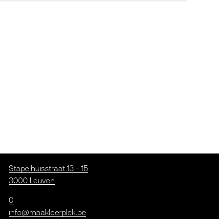
Stapelhuisstraat 13 - 15
3000 Leuven
0
info@maakleerplek.be