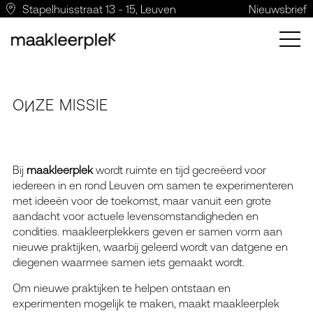
Stapelhuisstraat 13 - 15, Leuven
Nieuwsbrief
O
ZE MISSIE
N
Bij
maakleerplek
wordt
ruimte
en
tijd
gecreëerd voor
iedereen in en rond Leuven om samen te experimenteren
met ideeën voor de toekomst, maar vanuit een grote
aandacht voor actuele levensomstandigheden en
condities. maakleerplekkers geven er samen vorm aan
nieuwe praktijken, waarbij
geleerd
wordt van datgene en
diegenen
waarmee
samen iets
gemaakt
wordt.
Om nieuwe praktijken te helpen ontstaan en
experimenten mogelijk te maken, maakt maakleerplek