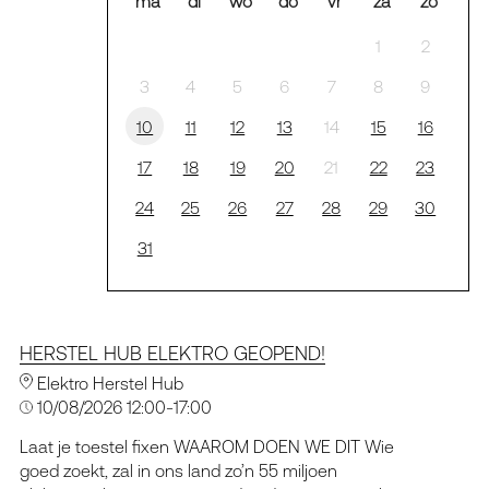
ma
di
wo
do
vr
za
zo
1
2
3
4
5
6
7
8
9
10
11
12
13
14
15
16
17
18
19
20
21
22
23
24
25
26
27
28
29
30
31
HERSTEL HUB ELEKTRO GEOPEND!
Elektro Herstel Hub
10/08/2026 12:00-17:00
Laat je toestel fixen WAAROM DOEN WE DIT Wie
goed zoekt, zal in ons land zo’n 55 miljoen