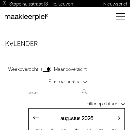
Stapelhuisstraat 13 - 15, Leuven
Nieuwsbrief
K
LE
N
DER
A
Weekoverzicht
Maandoverzicht
Filter op locatie
Filter op datum
augustus
2026