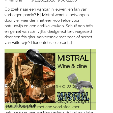
Op zoek naar een wijnbar in leuven, en fan van
verborgen parels? Bij Mistral wordt je ontvangen
door vier vrienden met een voorliefde voor
natuurwijn en een eerlijke keuken. Schuif aan tafel
en geniet van zo’n vijftal deelgerechten, vergezeld
door een fris glas. Varkensnek met peer, of sorbet
van witte wijn? Hier ontdek je zeker […]
MISTRAL: WINE & DINE
Kantine
29/08/2026 19:00-22:00
Op zoek naar een wijnbar in leuven, en fan van
verborgen parels? Bij Mistral wordt je ontvangen
door vier vrienden met een voorliefde voor
natuurwijn en een eerlijke keuken. Schuif aan tafel