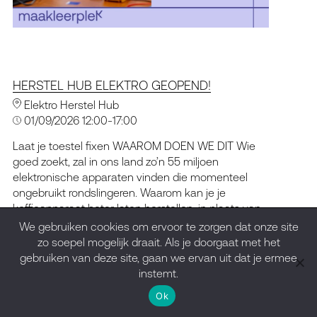
HERSTEL HUB ELEKTRO GEOPEND!
Elektro Herstel Hub
01/09/2026 12:00-17:00
Laat je toestel fixen WAAROM DOEN WE DIT Wie
goed zoekt, zal in ons land zo’n 55 miljoen
elektronische apparaten vinden die momenteel
ongebruikt rondslingeren. Waarom kan je je
koffieapparaat beter laten herstellen, in plaats van
eenvoudigweg een nieuwe te kopen? Dat het veel
We gebruiken cookies om ervoor te zorgen dat onze site
beter is voor het milieu spreekt voor zich, want de
zo soepel mogelijk draait. Als je doorgaat met het
grondstoffen […]
gebruiken van deze site, gaan we ervan uit dat je ermee
instemt.
Ok