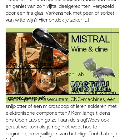
en geniet van zo’n vijftal deelgerechten, vergezeld
door een fris glas. Varkensnek met peer, of sorbet
van witte wijn? Hier ontdek je zeker […]
OPEN LAB (ZATERDAG)
jong en oud
High Tech Lab
29/08/2026 14:00-18:00
Zin om iets creatiefs te maken?Wil je eens werken
met 3D-printers, lasercutters, CNC-machines, een
snijplotter of een microscoop of leren solderen met
elektronische componenten? Kom langs tijdens
ons Open Lab en ga zelf aan de slag!Wees ook
gerust welkom als je nog niet weet hoe te
beginnen, de vrijwilligers van het High Tech Lab zijn