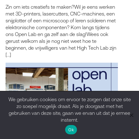
Zin om iets creatiefs te maken?Wil je eens werken
met 3D-printers, lasercutters, CNC-machines, een
snijplotter of een microscoop of leren solderen met
elektronische componenten? Kom langs tijdens
ons Open Lab en ga zelf aan de slag!Wees ook
gerust welkom als je nog niet weet hoe te
beginnen, de vrijwilligers van het High Tech Lab zijn
[…]
We gebruiken cookies om ervoor te zorgen dat onze site
zo soepel mogelijk draait. Als je doorgaat met het
gebruiken van deze site, gaan we ervan uit dat je ermee
instemt.
Ok