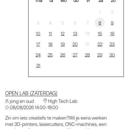
ma
di
wo
do
vr
za
zo
1
2
3
4
5
6
7
8
9
10
11
12
13
14
15
16
17
18
19
20
21
22
23
24
25
26
27
28
29
30
31
OPEN LAB (ZATERDAG)
jong en oud
High Tech Lab
08/08/2026 14:00-18:00
Zin om iets creatiefs te maken?Wil je eens werken
met 3D-printers, lasercutters, CNC-machines, een