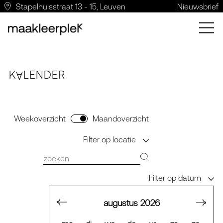
Stapelhuisstraat 13 - 15, Leuven
Nieuwsbrief
K
LE
N
DER
A
Weekoverzicht
Maandoverzicht
Filter op locatie
Filter op datum
augustus
2026