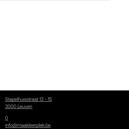
Stapelhuisstraat 13 - 15
3000 Leuven
0
info@maakleerplek.be