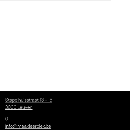
Stapelhuisstraat 13 - 15
3000 Leuven
0
info@maakleerplek.be