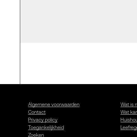
Algemene voorwaarden
Wat is 
Contact
Wat kan
Privacy policy
Huishou
Toegankelijkheid
Leefreg
Zoeken