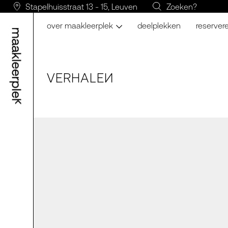
Stapelhuisstraat 13 - 15, Leuven
Zoeken?
over maakleerplek
deelplekken
reserver
VERH
A
LE
N