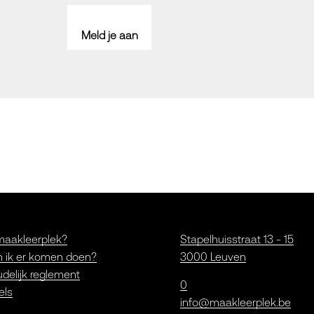
Meld je aan
maakleerplek?
Stapelhuisstraat 13 - 15
 ik er komen doen?
3000 Leuven
delijk reglement
0
els
info@maakleerplek.be