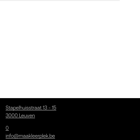
Stapelhuisstraat 13 - 15
3000 Leuven
0
info@maakleerplek.be