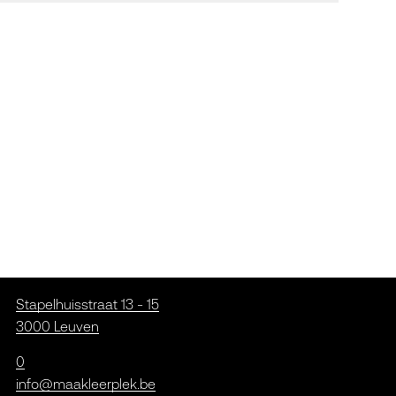
Stapelhuisstraat 13 - 15
3000 Leuven
0
info@maakleerplek.be