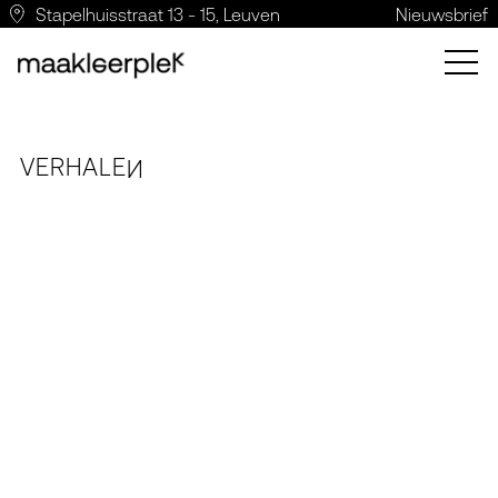
Stapelhuisstraat 13 - 15, Leuven
Nieuwsbrief
VERH
A
LE
N