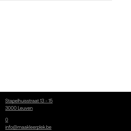
Stapelhuisstraat 13 - 15
3000 Leuven
0
info@maakleerplek.be