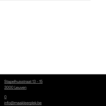
Stapelhuisstraat 13 - 15
3000 Leuven
0
info@maakleerplek.be