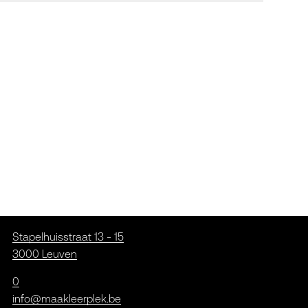
Stapelhuisstraat 13 - 15
3000 Leuven
0
info@maakleerplek.be