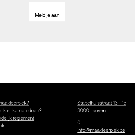
Meld je aan
maakleerplek?
Stapelhuisstraat 13 - 15
 ik er komen doen?
3000 Leuven
delijk reglement
0
els
info@maakleerplek.be