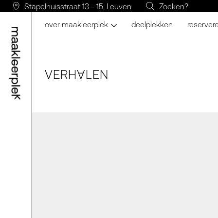
Stapelhuisstraat 13 - 15, Leuven
Zoeken?
over maakleerplek
deelplekken
reserver
VERH
LE
N
A