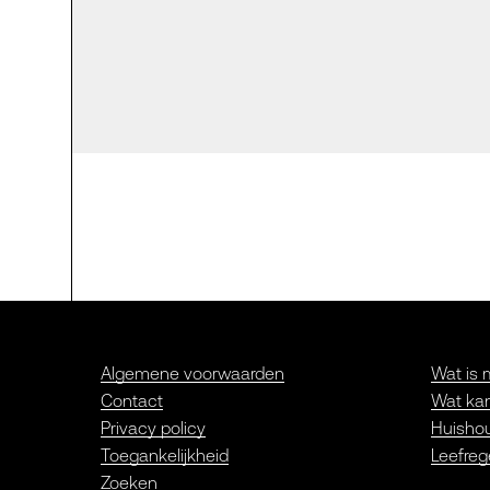
Algemene voorwaarden
Wat is 
Contact
Wat kan
Privacy policy
Huishou
Toegankelijkheid
Leefreg
Zoeken