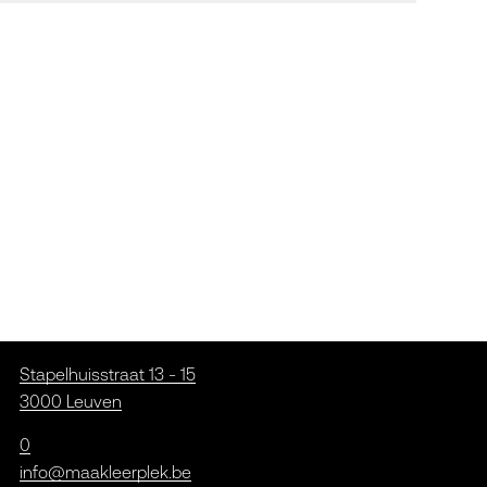
Stapelhuisstraat 13 - 15
3000 Leuven
0
info@maakleerplek.be