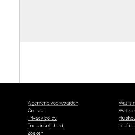
Algemene voorwaarden
Wat is 
Contact
Wat kan
Privacy policy
Huishou
Toegankelijkheid
Leefreg
Zoeken