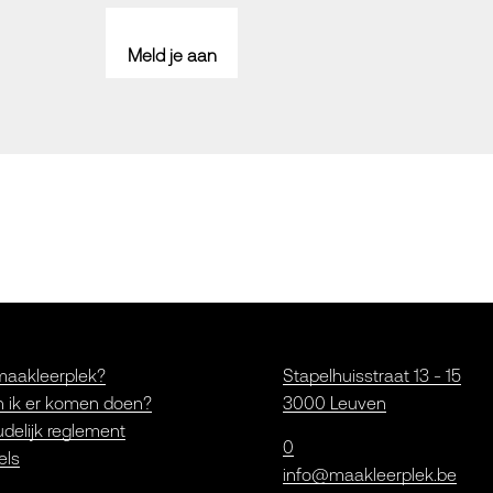
Meld je aan
maakleerplek?
Stapelhuisstraat 13 - 15
 ik er komen doen?
3000 Leuven
delijk reglement
0
els
info@maakleerplek.be