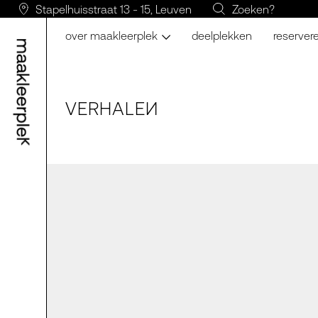
Stapelhuisstraat 13 - 15, Leuven
Zoeken?
over maakleerplek
deelplekken
reserver
VERH
A
LE
N