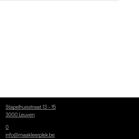
Stapelhuisstraat 13 - 15
3000 Leuven
0
info@maakleerplek.be