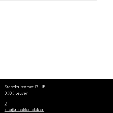
Stapelhuisstraat 13 - 15
3000 Leuven
0
info@maakleerplek.be