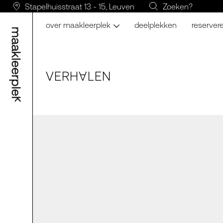
Stapelhuisstraat 13 - 15, Leuven
Zoeken?
over maakleerplek
deelplekken
reserver
VERH
LE
N
A