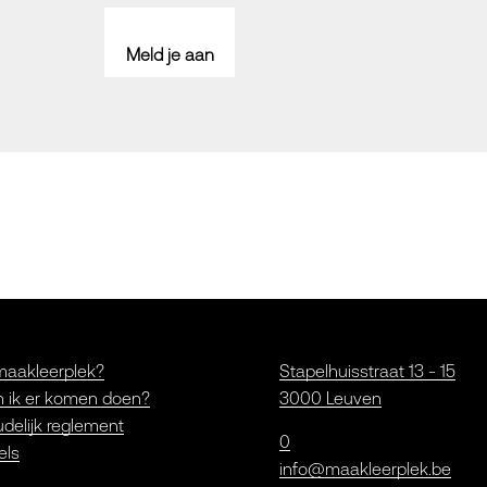
Meld je aan
maakleerplek?
Stapelhuisstraat 13 - 15
 ik er komen doen?
3000 Leuven
delijk reglement
0
els
info@maakleerplek.be