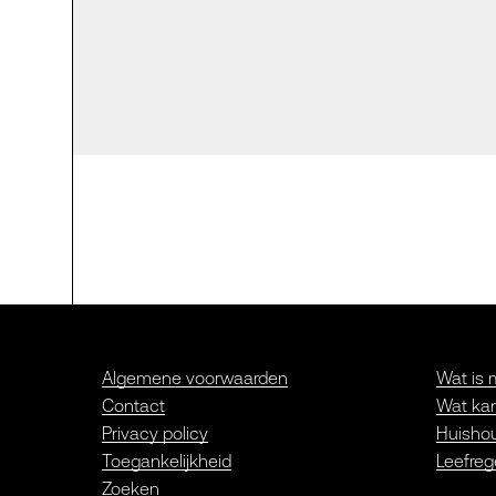
Algemene voorwaarden
Wat is 
Contact
Wat kan
Privacy policy
Huishou
Toegankelijkheid
Leefreg
Zoeken