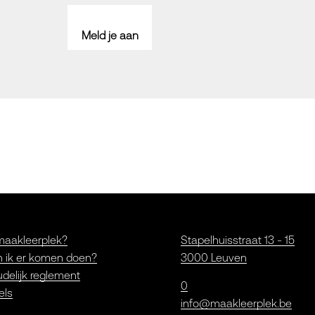
Meld je aan
maakleerplek?
Stapelhuisstraat 13 - 15
 ik er komen doen?
3000 Leuven
delijk reglement
0
els
info@maakleerplek.be