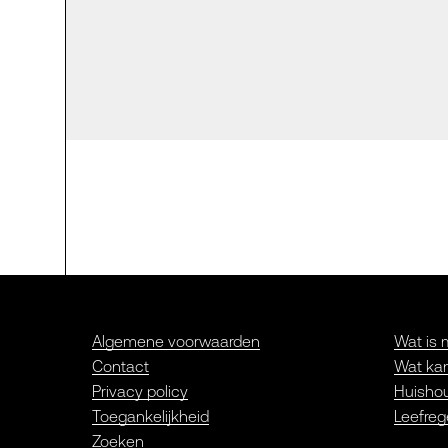
Algemene voorwaarden
Wat is 
Contact
Wat kan
Privacy policy
Huishou
Toegankelijkheid
Leefreg
Zoeken