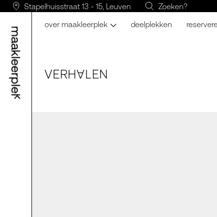
Stapelhuisstraat 13 - 15, Leuven
Zoeken?
over maakleerplek
deelplekken
reserver
VERH
LE
N
A