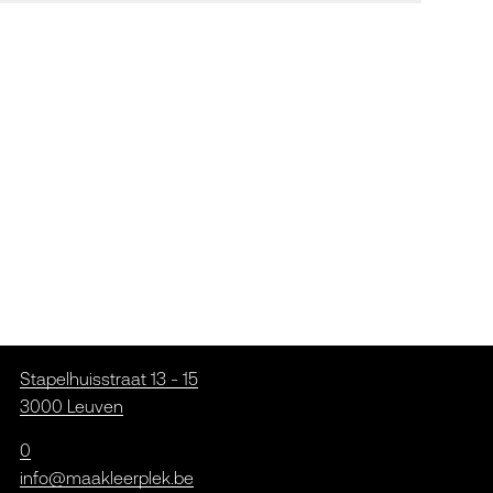
Stapelhuisstraat 13 - 15
3000 Leuven
0
info@maakleerplek.be