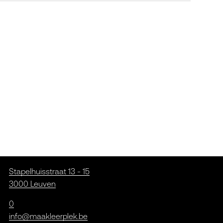
Stapelhuisstraat 13 - 15
3000 Leuven
0
info@maakleerplek.be