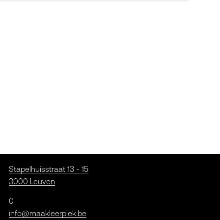
Stapelhuisstraat 13 - 15
3000 Leuven
0
info@maakleerplek.be