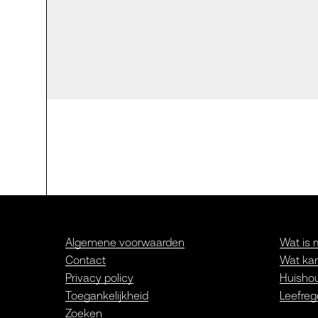
Algemene voorwaarden
Wat is 
Contact
Wat kan
Privacy policy
Huishou
Toegankelijkheid
Leefreg
Zoeken