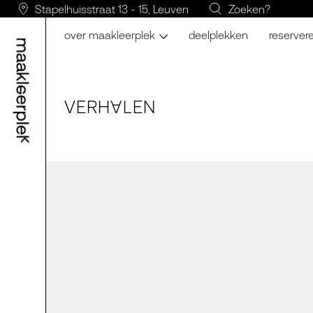
Stapelhuisstraat 13 - 15, Leuven
Zoeken?
over maakleerplek
deelplekken
reserver
VERH
LE
N
A