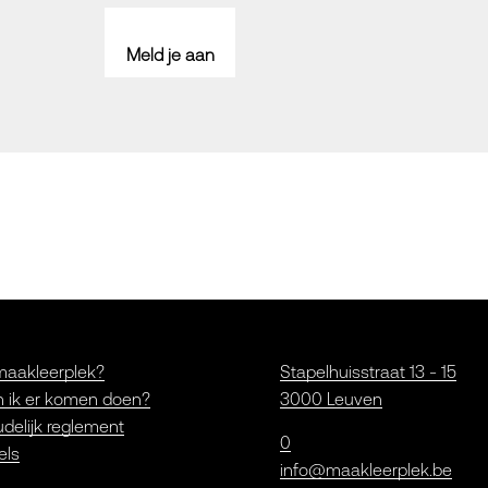
Meld je aan
maakleerplek?
Stapelhuisstraat 13 - 15
 ik er komen doen?
3000 Leuven
delijk reglement
0
els
info@maakleerplek.be