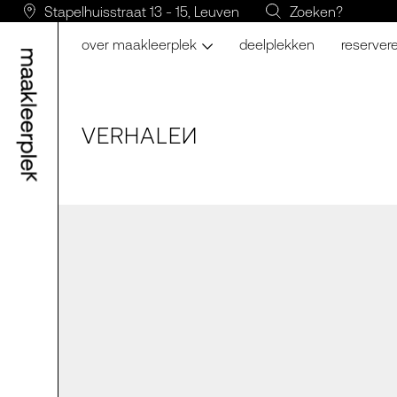
Stapelhuisstraat 13 - 15, Leuven
Zoeken?
over maakleerplek
deelplekken
reserver
VERH
A
LE
N