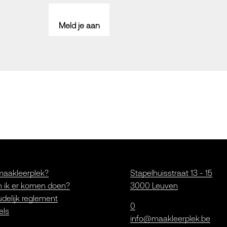
Meld je aan
maakleerplek?
Stapelhuisstraat 13 - 15
 ik er komen doen?
3000 Leuven
delijk reglement
0
els
info@maakleerplek.be