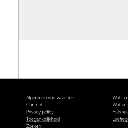
Algemene voorwaarden
Wat is 
Contact
Wat kan
Privacy policy
Huishou
Toegankelijkheid
Leefreg
Zoeken