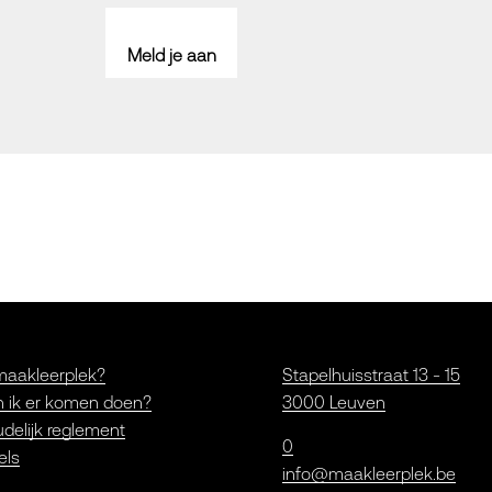
Meld je aan
maakleerplek?
Stapelhuisstraat 13 - 15
 ik er komen doen?
3000 Leuven
delijk reglement
0
els
info@maakleerplek.be