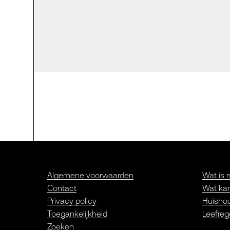
Algemene voorwaarden
Wat is 
Contact
Wat kan
Privacy policy
Huishou
Toegankelijkheid
Leefreg
Zoeken