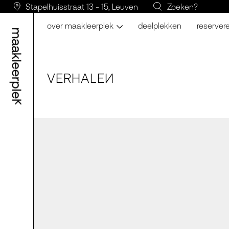
Stapelhuisstraat 13 - 15, Leuven
Zoeken?
over maakleerplek
deelplekken
reserver
VERH
A
LE
N