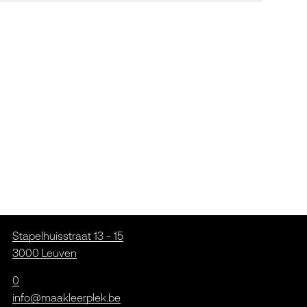
Stapelhuisstraat 13 - 15
3000 Leuven
0
info@maakleerplek.be