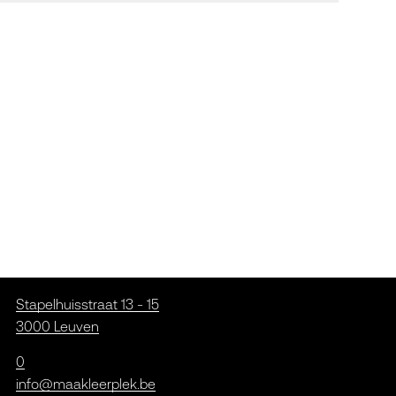
Stapelhuisstraat 13 - 15
3000 Leuven
0
info@maakleerplek.be