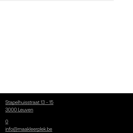
Stapelhuisstraat 13 - 15
3000 Leuven
0
info@maakleerplek.be