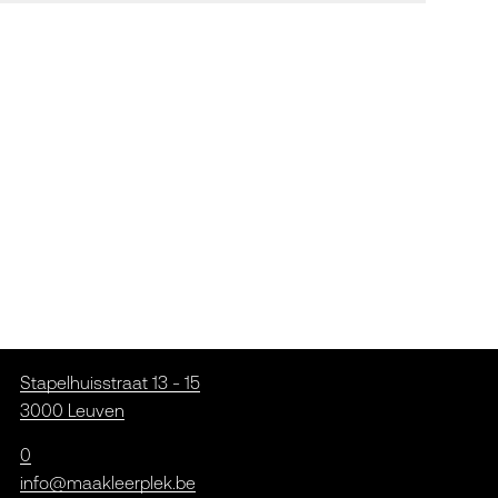
Stapelhuisstraat 13 - 15
3000 Leuven
0
info@maakleerplek.be