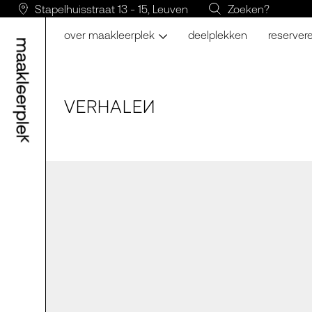
Stapelhuisstraat 13 - 15, Leuven
Zoeken?
over maakleerplek
deelplekken
reserver
VERH
A
LE
N