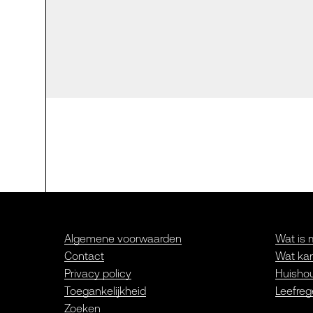
Algemene voorwaarden
Wat is 
Contact
Wat kan
Privacy policy
Huishou
Toegankelijkheid
Leefreg
Zoeken