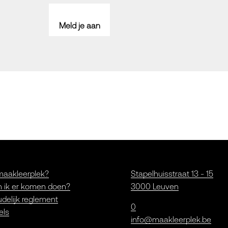
Meld je aan
maakleerplek?
Stapelhuisstraat 13 - 15
 ik er komen doen?
3000 Leuven
delijk reglement
0
els
info@maakleerplek.be