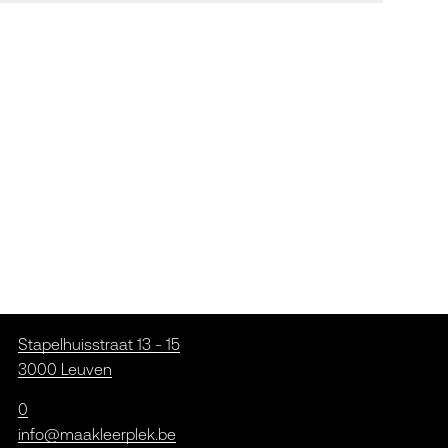
Stapelhuisstraat 13 - 15
3000 Leuven
0
info@maakleerplek.be