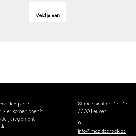
Meld je aan
maakleerplek?
Stapelhuisstraat 13 - 15
 ik er komen doen?
3000 Leuven
delijk reglement
0
els
info@maakleerplek.be