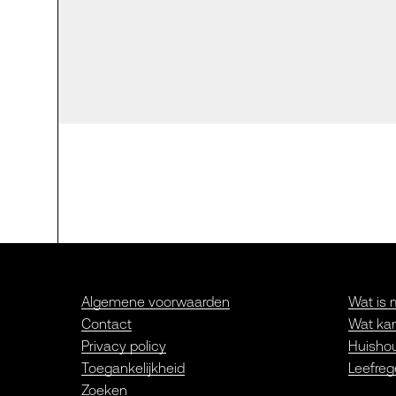
Algemene voorwaarden
Wat is 
Contact
Wat kan
Privacy policy
Huishou
Toegankelijkheid
Leefreg
Zoeken