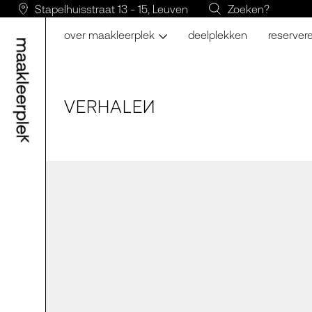
Stapelhuisstraat 13 - 15, Leuven
Zoeken?
over maakleerplek
deelplekken
reserver
VERH
A
LE
N