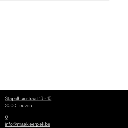
Stapelhuisstraat 13 - 15
3000 Leuven
0
info@maakleerplek.be