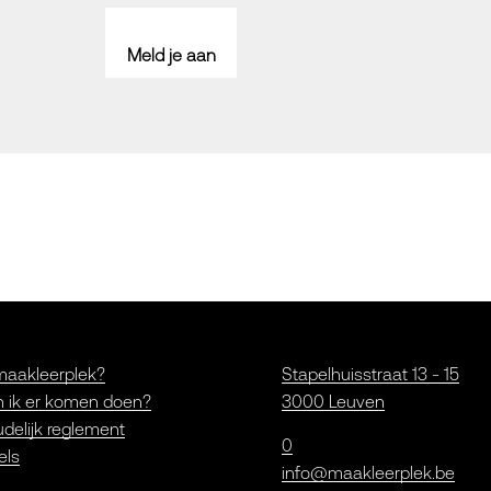
Meld je aan
maakleerplek?
Stapelhuisstraat 13 - 15
 ik er komen doen?
3000 Leuven
delijk reglement
0
els
info@maakleerplek.be