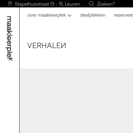
Stapelhuisstraat 13 - 15, Leuven
Zoeken?
over maakleerplek
deelplekken
reserver
VERH
A
LE
N