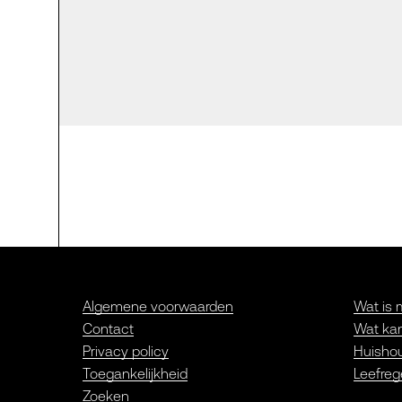
Algemene voorwaarden
Wat is 
Contact
Wat kan
Privacy policy
Huishou
Toegankelijkheid
Leefreg
Zoeken