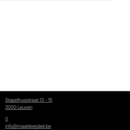
Stapelhuisstraat 13 - 15
3000 Leuven
0
info@maakleerplek.be