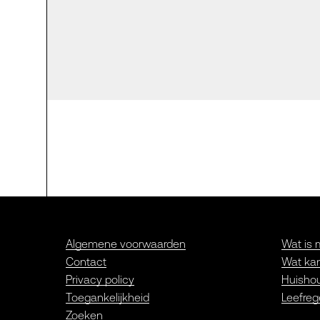
Algemene voorwaarden
Wat is 
Contact
Wat kan
Privacy policy
Huishou
Toegankelijkheid
Leefreg
Zoeken