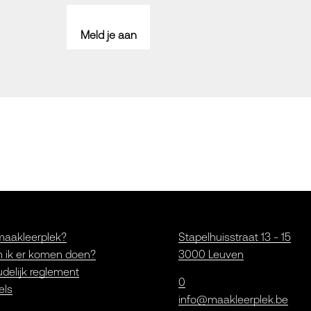
Meld je aan
maakleerplek?
Stapelhuisstraat 13 - 15
 ik er komen doen?
3000 Leuven
delijk reglement
0
els
info@maakleerplek.be