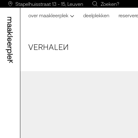
Stapelhuisstraat 13 - 15, Leuven
Zoeken?
over maakleerplek
deelplekken
reserver
VERH
A
LE
N