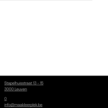
Stapelhuisstraat 13 - 15
3000 Leuven
0
info@maakleerplek.be