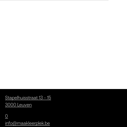
Stapelhuisstraat 13 - 15
3000 Leuven
0
info@maakleerplek.be