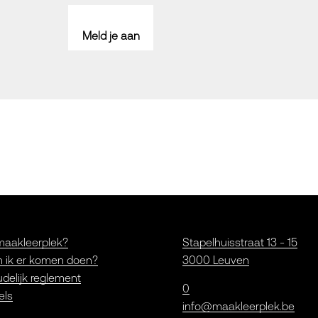
Meld je aan
maakleerplek?
Stapelhuisstraat 13 - 15
 ik er komen doen?
3000 Leuven
delijk reglement
0
els
info@maakleerplek.be