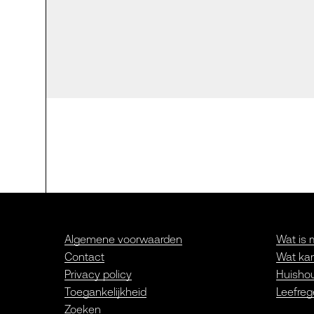
Algemene voorwaarden
Wat is 
Contact
Wat kan
Privacy policy
Huishou
Toegankelijkheid
Leefreg
Zoeken