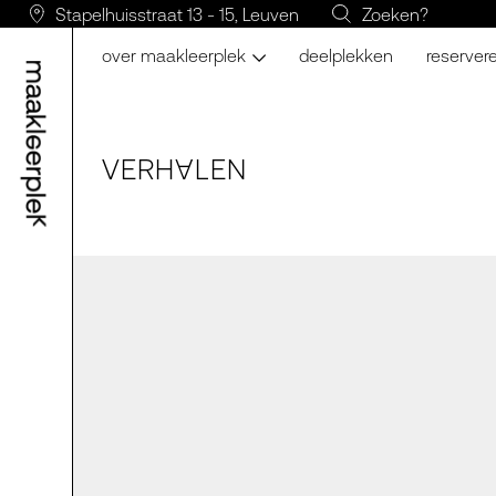
Stapelhuisstraat 13 - 15, Leuven
Zoeken?
over maakleerplek
deelplekken
reserver
VERH
LE
N
A