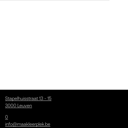
Stapelhuisstraat 13 - 15
3000 Leuven
0
info@maakleerplek.be