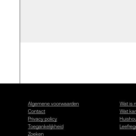
Algemene voorwaarden
Wat is 
Contact
Wat kan
Privacy policy
Huishou
Toegankelijkheid
Leefreg
Zoeken