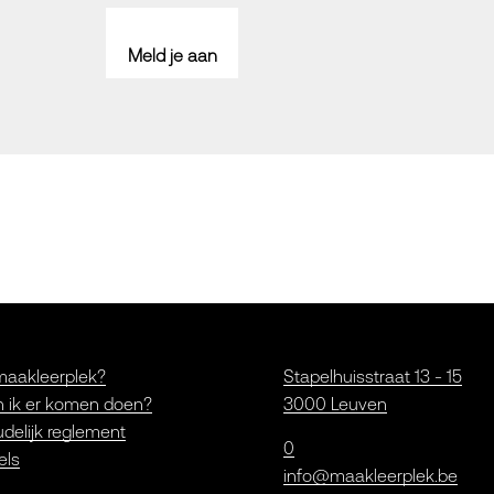
Meld je aan
maakleerplek?
Stapelhuisstraat 13 - 15
 ik er komen doen?
3000 Leuven
delijk reglement
0
els
info@maakleerplek.be