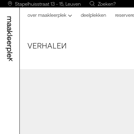
Stapelhuisstraat 13 - 15, Leuven
Zoeken?
over maakleerplek
deelplekken
reserver
VERH
A
LE
N