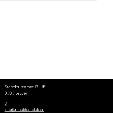
Stapelhuisstraat 13 - 15
3000 Leuven
0
info@maakleerplek.be