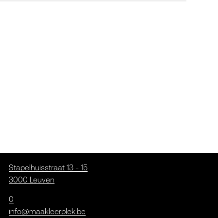
Stapelhuisstraat 13 - 15
3000 Leuven
0
info@maakleerplek.be