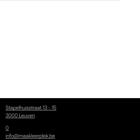
Stapelhuisstraat 13 - 15
3000 Leuven
0
info@maakleerplek.be