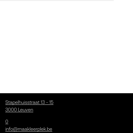
Stapelhuisstraat 13 - 15
3000 Leuven
0
info@maakleerplek.be