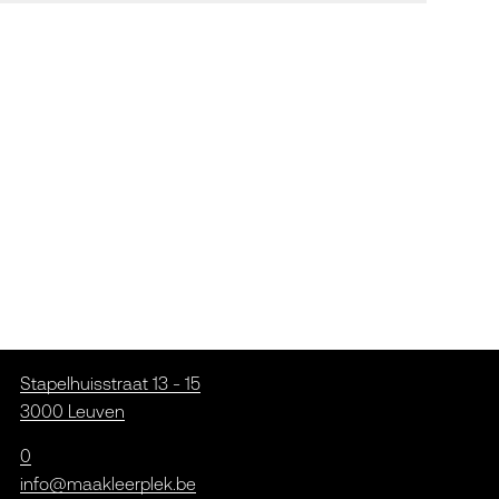
Stapelhuisstraat 13 - 15
3000 Leuven
0
info@maakleerplek.be